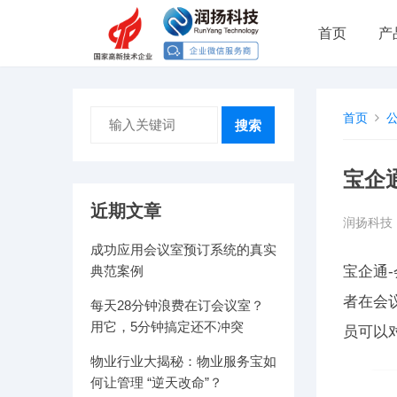
首页
产
首页
搜索
宝企
近期文章
润扬科技
成功应用会议室预订系统的真实
典范案例
宝企通
者在会
每天28分钟浪费在订会议室？
用它，5分钟搞定还不冲突
员可以
物业行业大揭秘：物业服务宝如
何让管理 “逆天改命”？