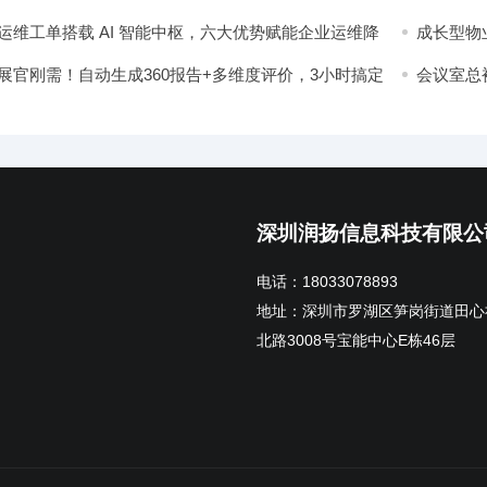
除与IP
运维工单搭载 AI 智能中枢，六大优势赋能企业运维降
成长型物
引领物业
展官刚需！自动生成360报告+多维度评价，3小时搞定
会议室总
析，让领导主动点赞！
深圳润扬信息科技有限公
电话：18033078893
地址：深圳市罗湖区笋岗街道田心
北路3008号宝能中心E栋46层