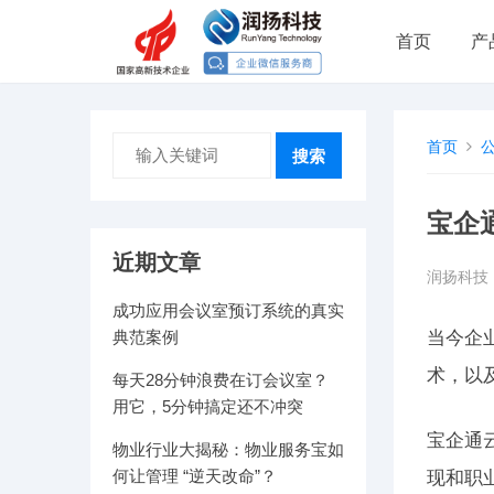
首页
产
首页
搜索
宝企
近期文章
润扬科技
成功应用会议室预订系统的真实
典范案例
当今企
术，以
每天28分钟浪费在订会议室？
用它，5分钟搞定还不冲突
宝企通
物业行业大揭秘：物业服务宝如
何让管理 “逆天改命”？
现和职