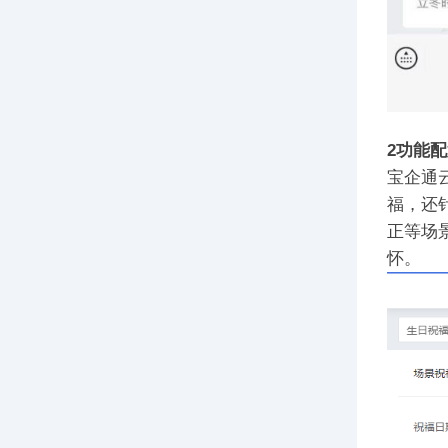
2
功能配
宝企通
福，还
正等场
怀。