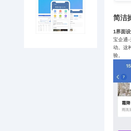
简洁
1
界面设
宝企通
动。这
验。