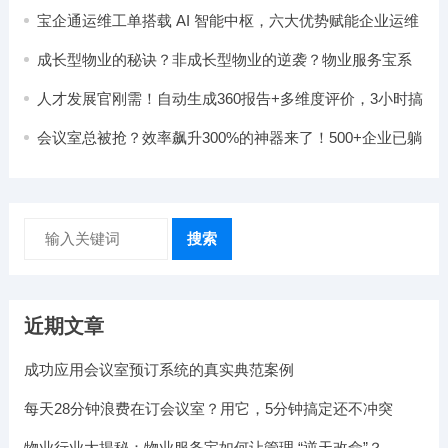
扣除与IPO审核双保险！
宝企通运维工单搭载 AI 智能中枢，六大优势赋能企业运维
降本增效
成长型物业的秘诀？非成长型物业的逆袭？物业服务宝系
统引领物业行业变革
人才发展官刚需！自动生成360报告+多维度评价，3小时搞
定全员分析，让领导主动点赞！
会议室总被抢？效率飙升300%的神器来了！500+企业已躺
赢
搜索
近期文章
成功应用会议室预订系统的真实典范案例
每天28分钟浪费在订会议室？用它，5分钟搞定还不冲突
物业行业大揭秘：物业服务宝如何让管理 “逆天改命”？